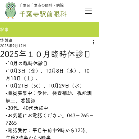
千葉県千葉市の眼科・病院
千葉寺駅前眼科
記事
悌 渡邉
2025年9月17日
2025年１０月臨時休診日
•
10月の臨時休診日
•
10月3日（金）、10月8日（水）、10
月18日（土）、
•
10月21日（火）、10月29日（水）　
•
職員募集中：受付、検査補助、視能訓
練士、看護師
•
30代、40代活躍中
•
お気軽にお電話ください。043－265－
7265
•
電話受付；平日午前中9時から12時、
午後2時半から5時半