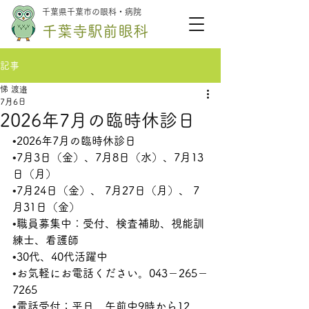
千葉県千葉市の眼科・病院
千葉寺駅前眼科
記事
悌 渡邉
7月6日
2026年7月の臨時休診日
•
2026年7月の臨時休診日
•
7月3日（金）、7月8日（水）、7月13
日（月）
•
7月24日（金）、 7月27日（月）、 7
月31日（金）
•
職員募集中：受付、検査補助、視能訓
練士、看護師
•
30代、40代活躍中
•
お気軽にお電話ください。043－265－
7265
•
電話受付；平日　午前中9時から12